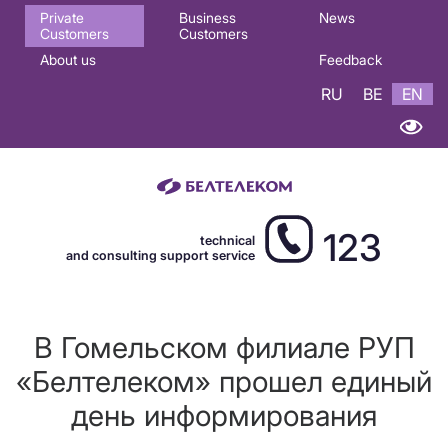
Основная
Private
Business
News
Customers
Customers
навигация
About us
Feedback
EN
RU
BE
EN
123
technical
and consulting support service
В Гомельском филиале РУП
«Белтелеком» прошел единый
день информирования