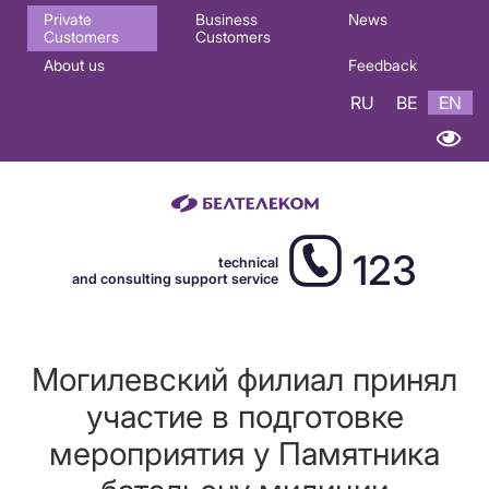
Основная
Private
Business
News
Customers
Customers
навигация
About us
Feedback
EN
RU
BE
EN
123
technical
and consulting support service
Могилевский филиал принял
участие в подготовке
мероприятия у Памятника