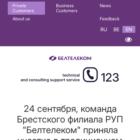
Основная
Private
Business
News
Customers
Customers
навигация
About us
Feedback
EN
RU
BE
EN
123
technical
and consulting support service
24 сентября, команда
Брестского филиала РУП
"Белтелеком" приняла