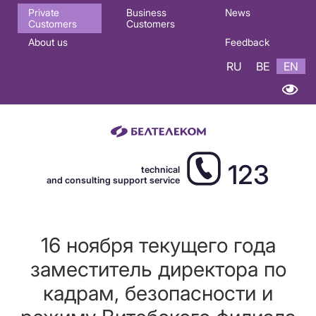
Основная
Private
Business
News
Customers
Customers
навигация
About us
Feedback
EN
RU
BE
EN
123
technical
and consulting support service
16 ноября текущего года
заместитель директора по
кадрам, безопасности и