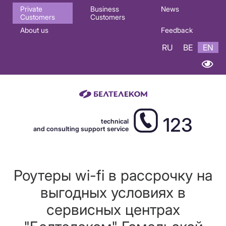
Основная
Private
Business
News
Customers
Customers
навигация
About us
Feedback
EN
RU
BE
EN
123
technical
and consulting support service
Роутеры wi-fi в рассрочку на
выгодных условиях в
сервисных центрах