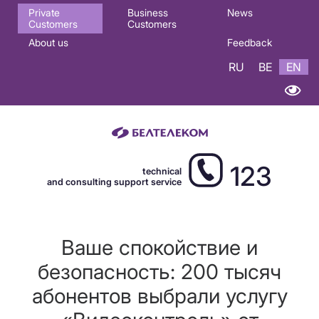
Основная
Private
Business
News
Customers
Customers
навигация
About us
Feedback
EN
RU
BE
EN
123
technical
and consulting support service
Ваше спокойствие и
безопасность: 200 тысяч
абонентов выбрали услугу