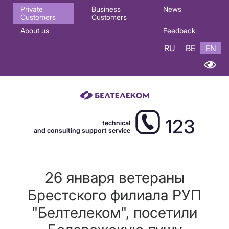
Основная
Private
Business
News
Customers
Customers
навигация
About us
Feedback
EN
RU
BE
EN
123
technical
and consulting support service
26 января ветераны
Брестского филиала РУП
"Белтелеком", посетили