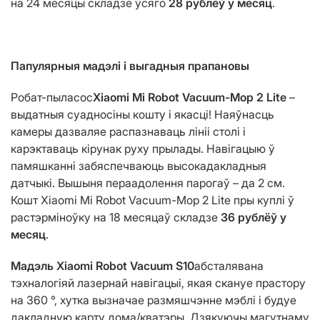
на 24 месяцы складзе ўсяго
28 рублёў у месяц
.
Папулярныя мадэлі і выгадныя прапановы
Робат-пыласос
Xiaomi Mi Robot Vacuum-Mop 2 Lite
–
выдатныя суадносіны кошту і якасці! Наяўнасць
камеры дазваляе распазнаваць лініі столі і
карэктаваць кірунак руху прылады. Навігацыю ў
памяшканні забяспечваюць высокадакладныя
датчыкі. Вышыня пераадолення парогаў – да 2 см.
Кошт Xiaomi Mi Robot Vacuum-Mop 2 Lite пры куплі ў
растэрміноўку на 18 месяцаў складзе
36 рублёў у
месяц
.
Мадэль Xiaomi Robot Vacuum S10
абсталявана
тэхналогіяй лазернай навігацыі, якая скануе прастору
на 360 °, хутка вызначае размяшчэнне мэблі і будуе
дакладную карту дома/кватэры. Дзякуючы магутнаму