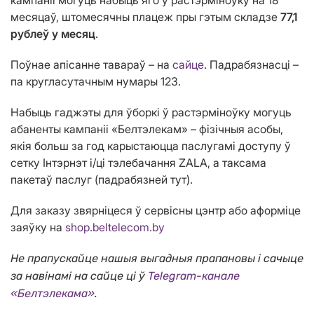
кампаніі могуць набыць яго ў растэрміноўку на 18
месяцаў, штомесячны плацеж пры гэтым складзе
77,1
рублеў у месяц
.
Поўнае апісанне тавараў – на
сайце
. Падрабязнасці –
па кругласутачным нумары 123.
Набыць гаджэты для ўборкі ў растэрміноўку могуць
абаненты кампаніі «Белтэлекам» – фізічныя асобы,
якія больш за год карыстаюцца паслугамі доступу ў
сетку Інтэрнэт і/ці тэлебачання ZALA, а таксама
пакетаў паслуг (падрабязней тут).
Для заказу звярніцеся ў сервісны цэнтр або аформіце
заяўку на
shop.beltelecom.by
Не прапускайце нашыя выгадныя прапановы і сачыце
за навінамі на сайце ці ў
Telegram-канале
«Белтэлекама»
.