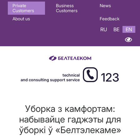
Основная
Private
Business
News
Customers
Customers
навигация
About us
Feedback
EN
RU
BE
EN
123
technical
and consulting support service
Уборка з камфортам:
набывайце гаджэты для
ўборкі ў «Белтэлекаме»