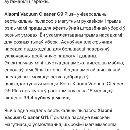
аўтамабілі і гаражы.
Xiaomi Vacuum Cleaner G9 Plus
– універсальны
вертыкальны пыласос з магутным рухавіком і трыма
рэжымамі працы для эфектыўнай штодзённай уборкі ў
розных умовах. Ён укамплектаваны трыма насадкамі
для розных тыпаў уборкі. Асноўная электрычная
насадка падыходзіць для большасці паверхняў,
уключаючы драўляную падлогу і дываны.
Электрычная міні-шчотка дапаможа ачысціць мэблю,
салон аўтамабіля і шторы. А з дапамогай шчыліннай
насадкі вы зможаце лёгка дабрацца ў
цяжкадаступныя месцы. Кошт Xiaomi Vacuum Cleaner
G9 Plus пры куплі ў растэрміноўку на 18 месяцаў
складзе
39,4 рублёў у месяц
.​
Яшчэ адна мадэль вертыкальны пыласос
Xiaomi
Vacuum Cleaner G11
. Прылада парадуе высокай
магутнасцю ўсмоктвання, шырокімі магчымасцямі