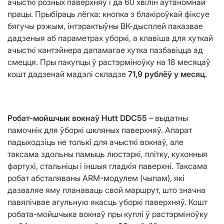
ачысткі розных паверхняў і да 60 хвілін аўтаномнай
працы. Прыбіраць лёгка: кнопка з блакіроўкай фіксуе
бягучы рэжым, інтэрактыўны ВК-дысплей паказвае
дадзеныя аб параметрах уборкі, а клавіша для хуткай
ачысткі кантэйнера дапамагае хутка пазбавіцца ад
смецця. Пры пакупцы ў растэрміноўку на 18 месяцаў
кошт дадзенай мадэлі складзе
71,9 рублёў у месяц.
Робат-мойшчык вокнаў Hutt DDC55
– выдатны
памочнік для ўборкі шкляных паверхняў. Апарат
падыходзіць не толькі для ачысткі вокнаў, але
таксама здольны памыць люстэркі, плітку, кухонныя
фартухі, стальніцы і іншыя гладкія паверхні. Таксама
робат абсталяваны ARM-модулем (чыпам), які
дазваляе яму планаваць свой маршрут, што значна
павялічвае агульную якасць уборкі паверхняў. Кошт
робата-мойшчыка вокнаў пры куплі ў растэрміноўку