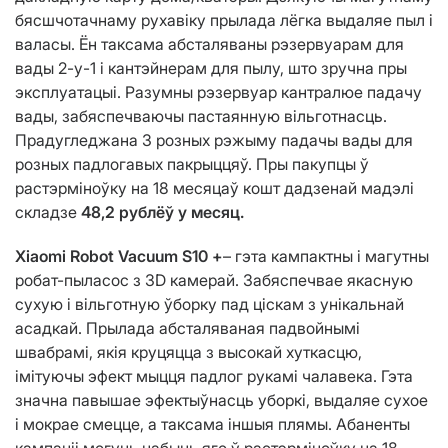
бясшчотачнаму рухавіку прылада лёгка выдаляе пыл і
валасы. Ён таксама абсталяваны рэзервуарам для
вады 2-у-1 і кантэйнерам для пылу, што зручна пры
эксплуатацыі. Разумны рэзервуар кантралюе падачу
вады, забяспечваючы пастаянную вільготнасць.
Прадугледжана 3 розных рэжыму падачы вады для
розных падлогавых пакрыццяў. Пры пакупцы ў
растэрміноўку на 18 месяцаў кошт дадзенай мадэлі
складзе
48,2 рублёў у месяц.
Xiaomi Robot Vacuum S10 +
– гэта кампактны і магутны
робат-пыласос з 3D камерай. Забяспечвае якасную
сухую і вільготную ўборку пад ціскам з унікальнай
асадкай. Прылада абсталяваная падвойнымі
швабрамі, якія круцяцца з высокай хуткасцю,
імітуючы эфект мыцця падлог рукамі чалавека. Гэта
значна павышае эфектыўнасць уборкі, выдаляе сухое
і мокрае смецце, а таксама іншыя плямы. Абаненты