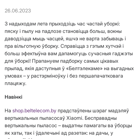
26.06.2023
З надыходам лета прыходзіць час частай уборкі:
пяску і пылу на падлозе становіцца больш, вокны
даводзіцца мыць часцей, яшчэ не варта забываць і
пра вільготную ўборку. Справіцца з гэтым хутчэй і
больш эфектыўна вам дапамогуць сучасныя гаджэты
для ўборкі! Прапануем падборку самых цікавых
прылад, якія даступныя ў «Белтэлекаме» на выгадных
умовах – у растэрміноўку і без першапачатковага
плацяжу.
Навінкі
На
shop.beltelecom.by
прадстаўлены шэраг мадэляў
вертыкальных пыласосаў Xiaomi. Бесправадны
вертыкальны пыласос – выдатны памагаты ва ўборцы
як хаты, так і ўдалечыні ад разетак: на дачы, у