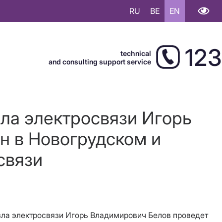
RU
BE
EN
123
technical
and consulting support service
зла электросвязи Игорь
н в Новогрудском и
связи
 узла электросвязи Игорь Владимирович Белов проведет