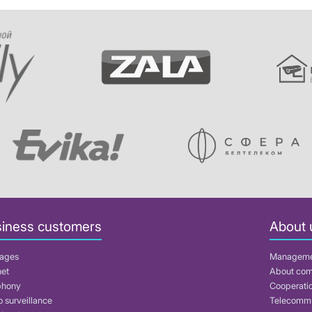
iness customers
About 
ages
Managem
net
About co
phony
Cooperati
 surveillance
Telecommu