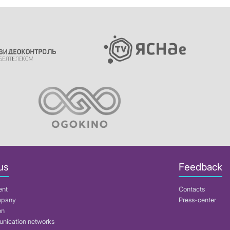
us
Feedback
ent
Contacts
mpany
Press-center
on
nication networks