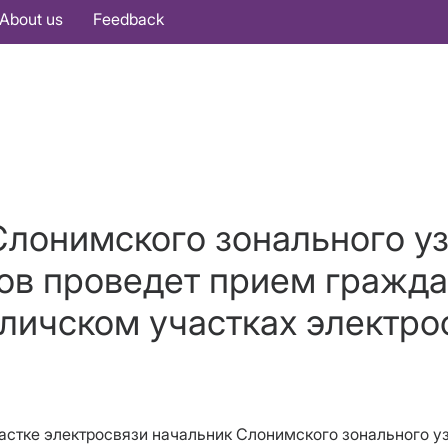
About us
Feedback
Слонимского зонального у
в проведет прием гражда
личском участках электро
 участке электросвязи начальник Слонимского зонального