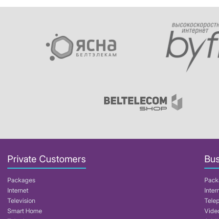
Private Customers
Bus
Packages
Pack
Internet
Inter
Television
Tele
Smart Home
Video