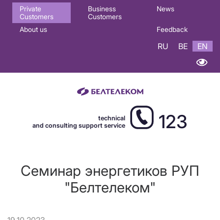
Основная
Private
Business
News
Customers
Customers
навигация
About us
Feedback
EN
RU
BE
EN
123
technical
and consulting support service
Семинар энергетиков РУП
"Белтелеком"