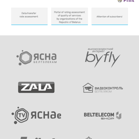
Print