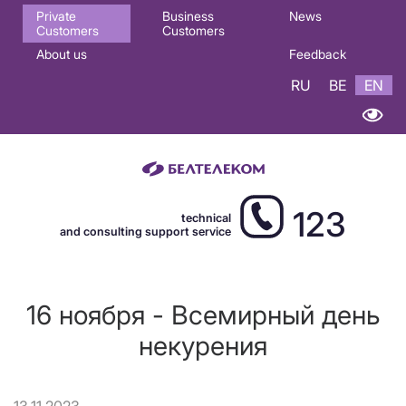
Основная
Private
Business
News
Customers
Customers
навигация
About us
Feedback
EN
RU
BE
EN
123
technical
and consulting support service
16 ноября - Всемирный день
некурения