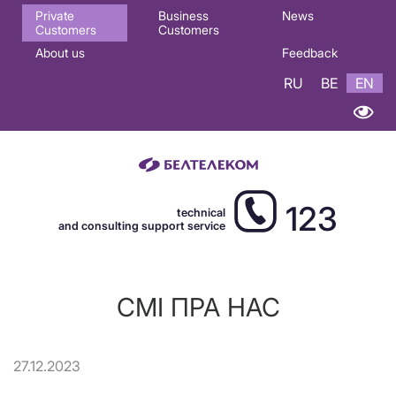
Основная
Private
Business
News
Customers
Customers
навигация
About us
Feedback
EN
RU
BE
EN
123
technical
and consulting support service
СМІ ПРА НАС
27.12.2023