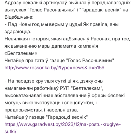
Адразу некалькі артыкулаў выйшла ў пераднавагодніх
выпусках "Голас Расоншчыны" і "Гарадоцкі веснік" на
Віцебшчыне:
- Пад Новы год мы верым у цуды! Як правіла, яны
здараюцца.
Невялікая гісторыя, якая адбылася ў Расонах, пра тое,
як выкананню мары дапамагла кампанія
«Белтэлекам».
Чытайце пра гэта ў газеце "Голас Расоншчыны"
http://www.rossonka.by/?type=news&id=5159
- На пасадзе круглыя суткі ці як, дзякуючы
намаганням работнікаў РУП "Белтэлекам",
высокатэхналагічнае абсталяванне ў сферы бяспекі
могуць выкарыстоўваць і спецслужбы, і
прадпрыемствы, і насельніцтва.
Чытайце ў газеце "Гарадоцкі веснік"
https://www.garadvest.by/2023/12/na-postu-kruglye-
sutki/