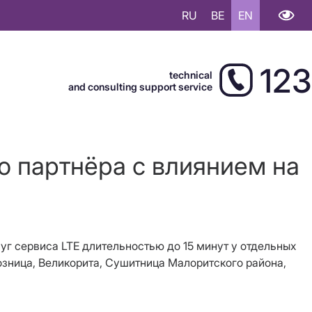
RU
BE
EN
123
technical
and consulting support service
о партнёра с влиянием на
уг сервиса LTE длительностью до 15 минут у отдельных
озница, Великорита, Сушитница Малоритского района,