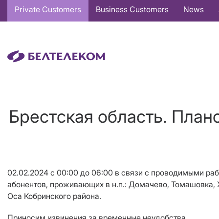
Основная
Private Customers
Business Customers
News
навигация
EN
Брестская область. План
02.02.2024 с 00:00 до 06:00 в связи с проводимыми ра
абонентов, проживающих в н.п.:
Домачево, Томашовка, Х
Оса Кобринского района.
Приносим извинения за временные неудобства.