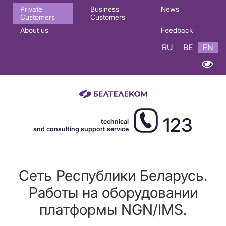
Основная
Private
Business
News
Customers
Customers
навигация
About us
Feedback
EN
RU
BE
EN
123
technical
and consulting support service
Сеть Республики Беларусь.
Работы на оборудовании
платформы NGN/IMS.