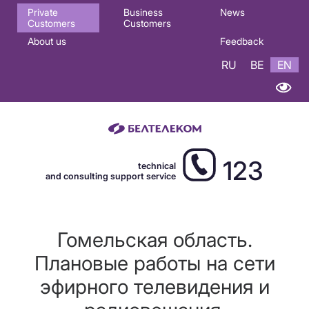
Основная
Private
Business
News
Customers
Customers
навигация
About us
Feedback
EN
RU
BE
EN
123
technical
and consulting support service
Гомельская область.
Плановые работы на сети
эфирного телевидения и