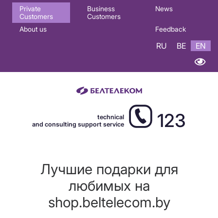
Основная
Private
Business
News
Customers
Customers
навигация
About us
Feedback
EN
RU
BE
EN
123
technical
and consulting support service
Лучшие подарки для
любимых на
shop.beltelecom.by