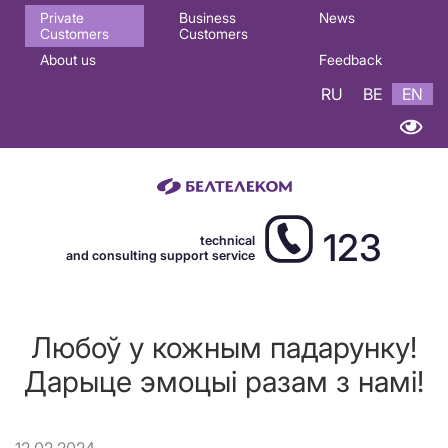
Основная
Private
Business
News
Customers
Customers
навигация
About us
Feedback
EN
RU
BE
EN
123
technical
and consulting support service
Любоў у кожным падарунку!
Дарыце эмоцыі разам з намі!