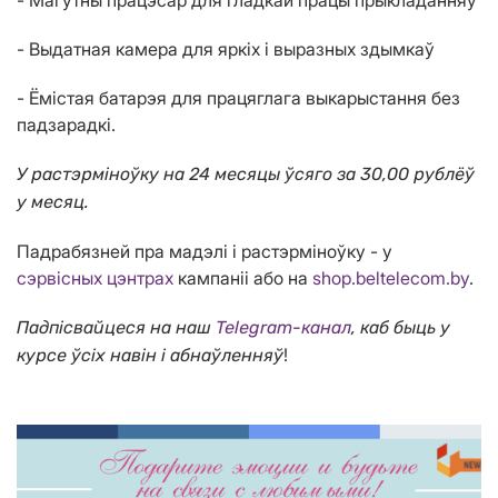
- Магутны працэсар для гладкай працы прыкладанняў
- Выдатная камера для яркіх і выразных здымкаў
- Ёмістая батарэя для працяглага выкарыстання без
падзарадкі.
У растэрміноўку на 24 месяцы ўсяго за 30,00 рублёў
у месяц.
Падрабязней пра мадэлі і растэрміноўку - у
сэрвісных цэнтрах
кампаніі або на
shop.beltelecom.by
.
Падпісвайцеся на наш
Telegram-канал
, каб быць у
!
курсе ўсіх навін і абнаўленняў