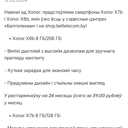
12.02.2024
Навінкі ад Xonor: прадстаўляем смартфоны Xonor X7b
і Xonor X8b, якія ўжо ёсць у сэрвісных цэнтрах
«Белтэлекам» і на shop.beltelecom.by!
• Xonor X8b 8 ГБ/256 ГБ:
- Вялікі дысплей з высокім дазволам для зручнага
прагляду кантэнту
- Хуткая зарадка для эканоміі часу
- Прадуманы дызайн і стыльны знешні выгляд
У растэрміноўку на 24 месяцы ўсяго за 39,00 рублёў
у месяц.
• Xonor X7b 8 ГБ/128 ГБ: