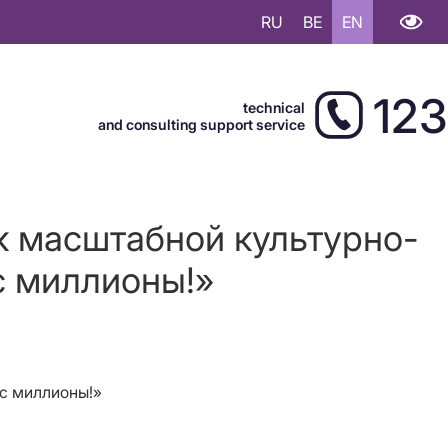
RU
BE
EN
123
technical
and consulting support service
к масштабной культурно-
с миллионы!»
с миллионы!»