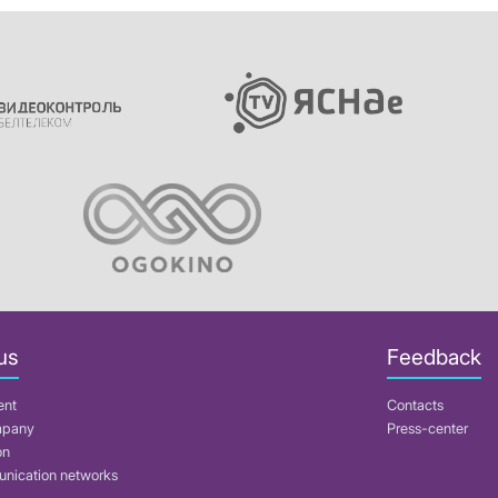
us
Feedback
ent
Contacts
mpany
Press-center
on
nication networks