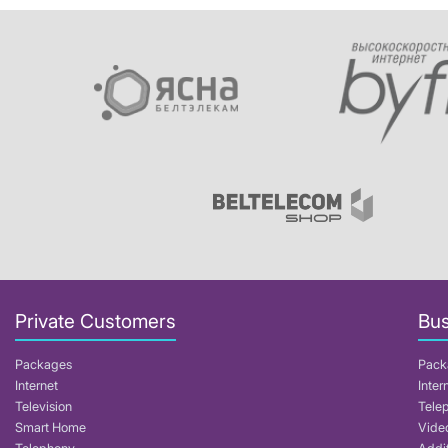
Private Customers
Bus
Packages
Pack
Internet
Inter
Television
Tele
Smart Home
Video