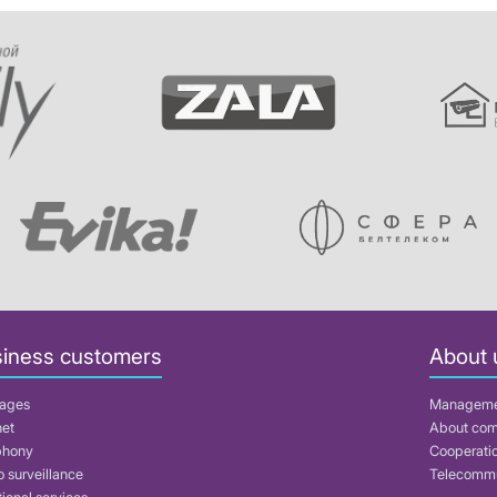
iness customers
About 
ages
Managem
net
About co
phony
Cooperati
 surveillance
Telecommu