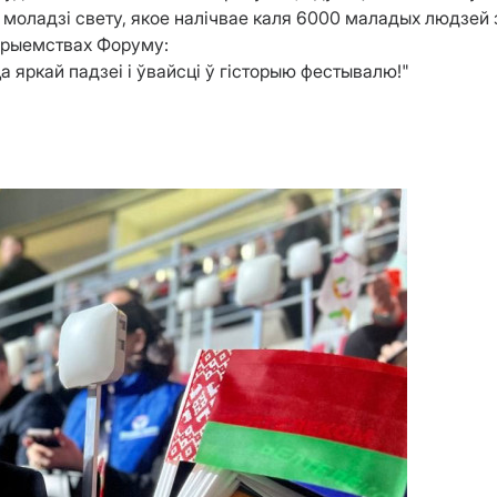
оладзі свету, якое налічвае каля 6000 маладых людзей з 
прыемствах Форуму:
 яркай падзеі і ўвайсці ў гісторыю фестывалю!"