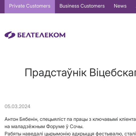
Основная
Private Customers
Business Customers
News
навигация
EN
Прадстаўнік Віцебска
05.03.2024
Антон Бябенін, спецыяліст па працы з ключавымі кліен
на маладзёжным Форуме ў Сочы.
Рабяты наведалі цырымонію адкрыцця фестывалю, сталі