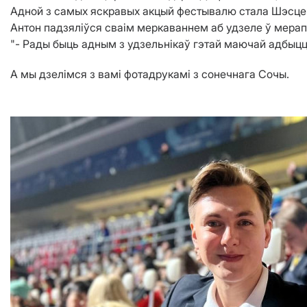
Адной з самых яскравых акцый фестывалю стала Шэсце м
Антон падзяліўся сваім меркаваннем аб удзеле ў мера
"- Рады быць адным з удзельнікаў гэтай маючай адбыцца
А мы дзелімся з вамі фотадрукамі з сонечнага Сочы.