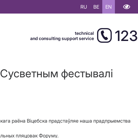
RU
BE
EN
123
technical
and consulting support service
а Сусветным фестывалі
йскага раёна Віцебска прадстаўляе наша прадпрыемства
яльных пляцовак Форуму.