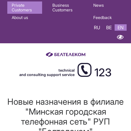
Основная
Private
Business
News
Customers
Customers
навигация
About us
Feedback
EN
RU
BE
EN
123
technical
and consulting support service
Новые назначения в филиале
"Минская городская
телефонная сеть" РУП