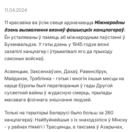
11.04.2024
11 красавіка ва ўсім свеце адзначаецца
Міжнародны
.
дзень вызвалення вязняў фашысцкіх канцлагераў
Ён усталяваны ў памяць аб міжнародным паўстанні ў
Бухенвальдзе. У гэты дзень у 1945 годзе вязні
захапілі канцлагер і ўтрымлівалі яго да прыходу
саюзных войскаў.
Асвенцым, Заксенхаўзен, Дахаў, Равенсбрук,
Майданэк, Трэблінка - гэтыя і многія іншыя месцы на
карце Еўропы былі ператвораныя ў гады Другой
сусветнай вайны ў жудасную смерць, прылады
масавага фізічнага знішчэння людзей.
Толькі на тэрыторыі Беларусі было больш за 260
канцлагераў. Найбуйнейшыя з іх знаходзіліся ў Мінску
- у раёнах Нямігі і Трасцянцы, а таксама ў Азарычах,