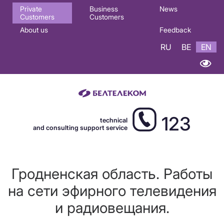
Основная
Private
Business
News
Customers
Customers
навигация
About us
Feedback
EN
RU
BE
EN
123
technical
and consulting support service
Гродненская область. Работы
на сети эфирного телевидения
и радиовещания.