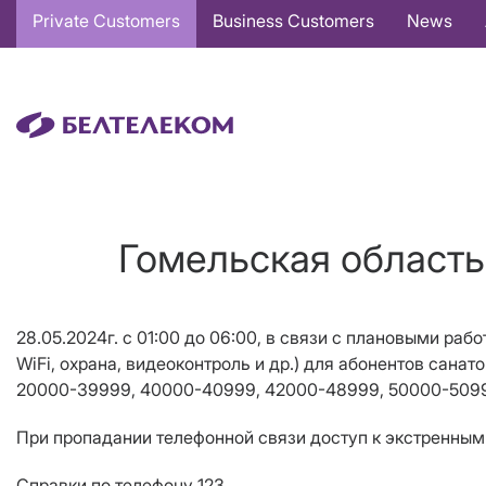
Основная
Private Customers
Business Customers
News
навигация
EN
Гомельская область
28.05.2024г. с 01:00 до 06:00, в связи с плановыми рабо
W
i
F
i
, охрана, видеоконтроль и др.
)
для абонентов санат
20000-39999, 40000-40999, 42000-48999, 50000-5099
При пропадании телефонной связи доступ к экстренным 
Справки по телефону 123.