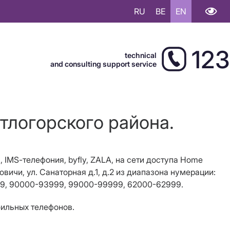
RU
BE
EN
123
technical
and consulting support service
тлогорского района.
N
,
IMS
-телефония, byfly, ZALA, на сети доступа
Home
овичи, ул. Санаторная д.1, д.2
из диапазона нумерации:
9, 90000-93999, 99000-99999, 62000-62999.
бильных телефонов.