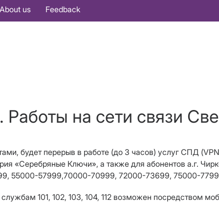
About us
Feedback
. Работы на сети связи Све
тами, будет п
ерерыв в работе (до 3 часов) услуг СПД (
VP
ория
«
Серебряные Ключи
», а также для абонентов а.г. Чирк
9, 55000-57999,70000-70999, 72000-73699, 75000-7799
службам 101, 102, 103, 104, 112 возможен посредством мо