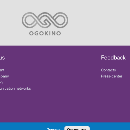
us
Feedback
ent
Contacts
mpany
Press-center
on
nication networks
Search
Принять
Отклонить