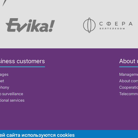
iness customers
About 
ages
Managem
net
About co
phony
Cooperati
 surveillance
Telecommu
ional services
ей сайта используются cookies