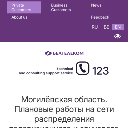
Основная
Private
Business
News
Customers
Customers
навигация
About us
Feedback
EN
RU
BE
EN
123
technical
and consulting support service
Могилёвская область.
Плановые работы на сети
распределения