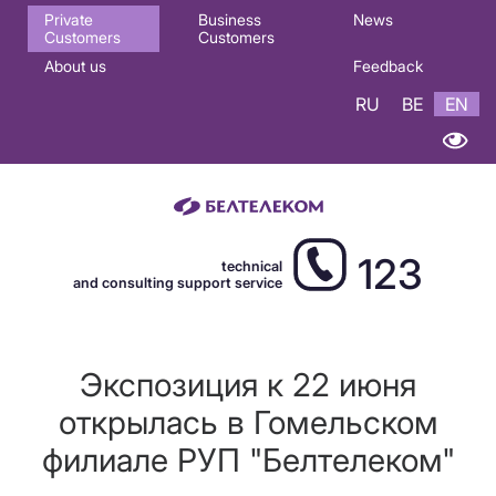
Основная
Private
Business
News
Customers
Customers
навигация
About us
Feedback
EN
RU
BE
EN
123
technical
and consulting support service
Экспозиция к 22 июня
открылась в Гомельском
филиале РУП "Белтелеком"