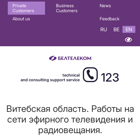
Основная
Private
Business
News
Customers
Customers
навигация
About us
Feedback
EN
RU
BE
EN
123
technical
and consulting support service
Витебская область. Работы на
сети эфирного телевидения и
радиовещания.