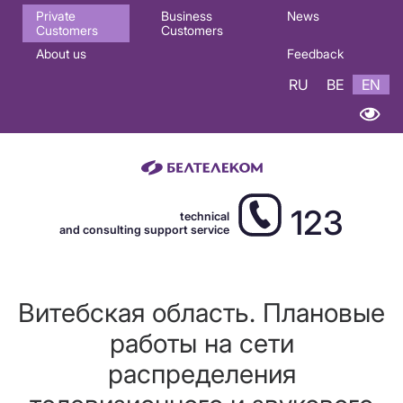
Основная
Private
Business
News
Customers
Customers
навигация
About us
Feedback
EN
RU
BE
EN
123
technical
and consulting support service
Витебская область. Плановые
работы на сети
распределения