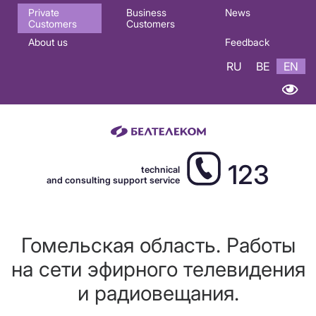
Основная
Private
Business
News
Customers
Customers
навигация
About us
Feedback
EN
RU
BE
EN
123
technical
and consulting support service
Гомельская область. Работы
на сети эфирного телевидения
и радиовещания.