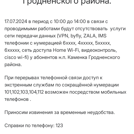
Гродненского района.
17.0
7
.2024 в период с
10
:00 до 14:00
в связи с
проводимыми работами будут отсутствовать услуги
сети передачи данных
(
VPN
,
byfly
,
ZALA
,
IMS
телефонии с нумерацией
6
хххх,
4ххххх, 5ххххх,
6ххххх
,
сеть доступа
Home Wi
-
Fi
, видеоконтроль
,
cisco wi-fi
)
у абонентов
н.п. Каменка
Гродненского
района.
При перерывах телефонной связи доступ к
экстренным службам
по сокращённой нумерации
101,102,103,104,112 возможен посредством мобильных
телефонов .
Приносим извинения за временные неудобства.
Справки по телефону: 123