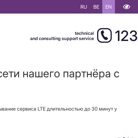
RU
BE
EN
123
technical
and consulting support service
сети нашего партнёра с
рывание сервиса LTE длительностью до 30 минут у