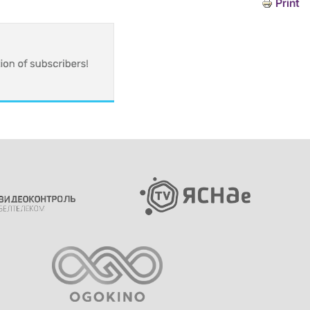
Print