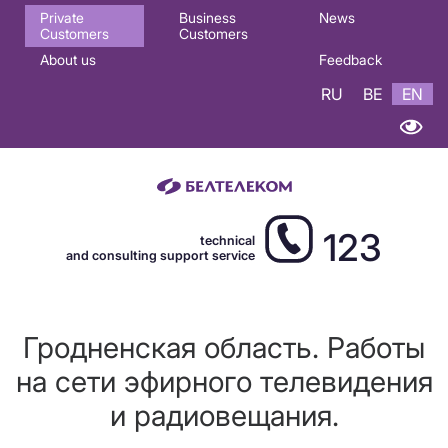
Основная
Private
Business
News
Customers
Customers
навигация
About us
Feedback
EN
RU
BE
EN
123
technical
and consulting support service
Гродненская область. Работы
на сети эфирного телевидения
и радиовещания.