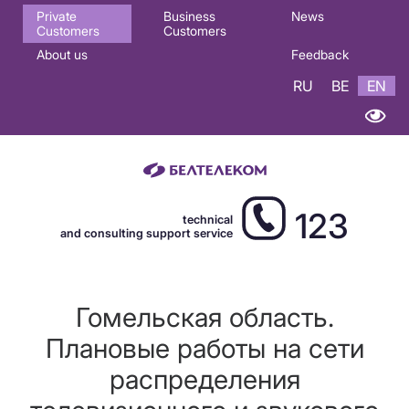
Основная
Private
Business
News
Customers
Customers
навигация
About us
Feedback
EN
RU
BE
EN
123
technical
and consulting support service
Гомельская область.
Плановые работы на сети
распределения