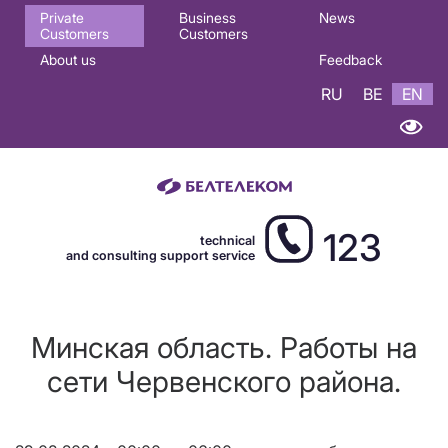
Основная
Private
Business
News
Customers
Customers
навигация
About us
Feedback
EN
RU
BE
EN
123
technical
and consulting support service
Минская область. Работы на
сети Червенского района.