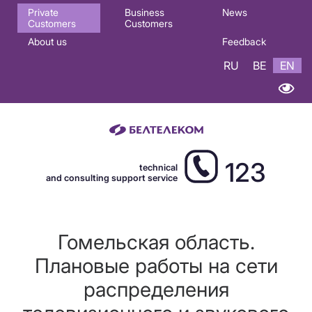
Основная
Private
Business
News
Customers
Customers
навигация
About us
Feedback
EN
RU
BE
EN
123
technical
and consulting support service
Гомельская область.
Плановые работы на сети
распределения