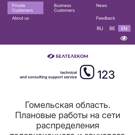
Основная
Private
Business
News
Customers
Customers
навигация
About us
Feedback
EN
RU
BE
EN
123
technical
and consulting support service
Гомельская область.
Плановые работы на сети
распределения