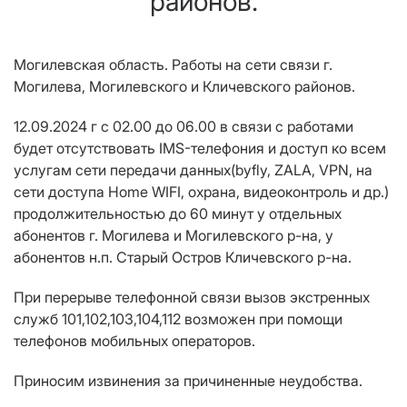
районов.
Могилевская область.
Работы на сети связи г.
Могилева
,
Могилевского
и
Кличевского районов.
12.09.2024 г
с 0
2
.00 до 06.00 в связи с работами
будет отсутствовать
IMS-телефония
и доступ ко всем
услугам сети передачи данных(byfly, ZALA, VPN, на
сети доступа Home WIFI, охрана, видеоконтроль и др.)
продолжительностью до 60
минут у отдельных
абонентов г. Могилева и Могилевского р-на, у
абонентов
н.п. Старый Остров
Кличевского р-на.
При перерыве телефонной связи вызов экстренных
служб 101,102,103,104,112 возможен при помощи
телефонов мобильных операторов.
Приносим извинения за причиненные неудобства.