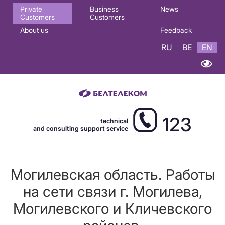
Основная
Private
Business
News
Customers
Customers
навигация
About us
Feedback
EN
RU
BE
EN
123
technical
and consulting support service
Могилевская область. Работы
на сети связи г. Могилева,
Могилевского и Кличевского