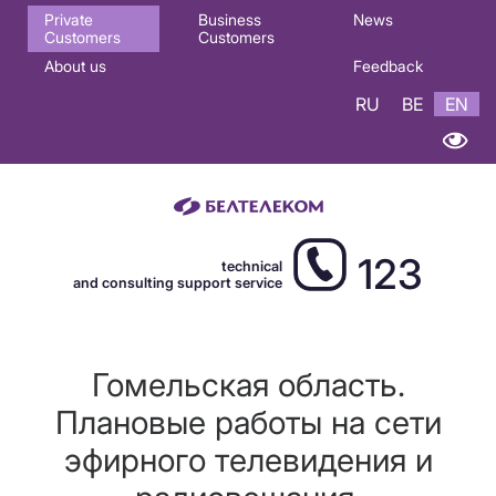
Основная
Private
Business
News
Customers
Customers
навигация
About us
Feedback
EN
RU
BE
EN
123
technical
and consulting support service
Гомельская область.
Плановые работы на сети
эфирного телевидения и