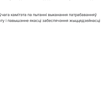
чага камітэта па пытанні выканання патрабаванняў
ату і павышэнне якасці забеспячэння жыццядзейнасці