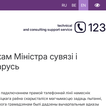
RU
BE
EN
123
technical
and consulting support service
м Міністра сувязі і
арусь
з падключэннем прамой тэлефоннай лініі намеснік
авіцкага раёна скарысталіся магчымасцю задаць пытанні,
 якога грамадзянам былі дадзены вычарпальныя адказы