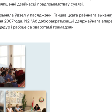
аляпшэнні дзейнасці прадпрыемстваў сувязі.
ыняла ўдзел у пасяджэнні Ганцавіцкага раённага выканаў
ня 2007года. N2 "Аб дэбюракратызацыі дзяржаўнага апар
эдур і рабоце са зваротамі грамадзян.