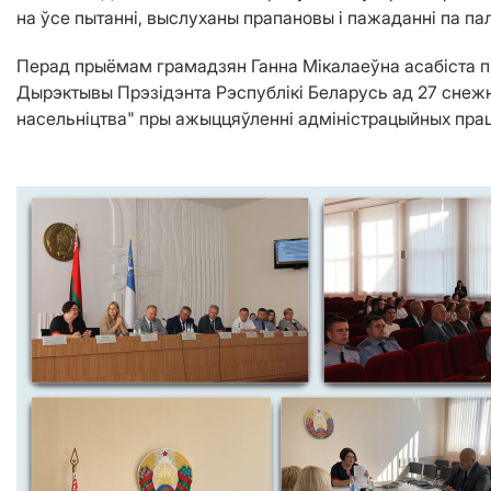
на ўсе пытанні, выслуханы прапановы і пажаданні па п
Перад прыёмам грамадзян Ганна Мікалаеўна асабіста пр
Дырэктывы Прэзідэнта Рэспублікі Беларусь ад 27 снеж
насельніцтва" пры ажыццяўленні адміністрацыйных прац