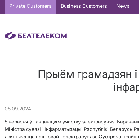
Основная
Private Customers
Business Customers
News
навигация
EN
Прыём грамадзян і 
інфа
05.09.2024
5 верасня ў Ганцавіцкім участку электрасувязі Барана
Міністра сувязі і інфарматызацыі Рэспублікі Беларусь 
якія тычацца паштовай і электрасувязі. Сустрэча прай