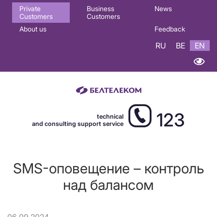
Основная
Private
Business
News
Customers
Customers
навигация
About us
Feedback
EN
RU
BE
EN
123
technical
and consulting support service
SMS-оповещение – контроль
над балансом