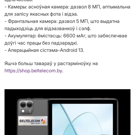
- Камеры: асноўная камера: дазвол 8 МП, аптымальна
для запісу якасных фота і відэа.
- Франтальная камера: дазвол 5 МП, што выдатна
падыходзіць для відэазванкоў і сэлф.
- Акумулятар: ёмістасць: 6600 мАг, што забяспечвае
доўгі час працы без падзарадкі.
- Аперацыйная сістэма-Android 13.
Яшчэ больш тавараў у растэрміноўку на
https://shop.beltelecom.by
.