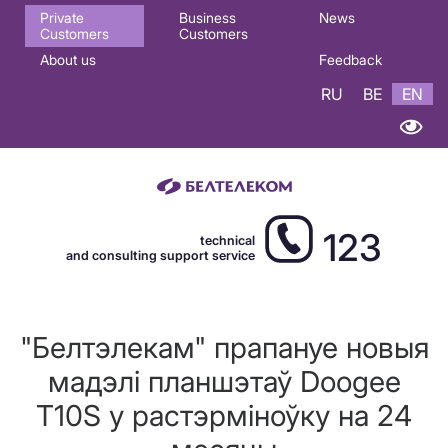
Основная
Private
Business
News
Customers
Customers
навигация
About us
Feedback
EN
RU
BE
EN
123
technical
and consulting support service
"Белтэлекам" прапануе новыя
мадэлі планшэтаў Doogee
T10S у растэрміноўку на 24