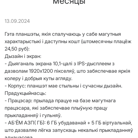
месяцы
13.09.2024
Гэта планшэты, якія спалучаюць у сабе магутныя
характарыстыкі і даступны кошт (штомесячны плацёж
24,50 руб):
Дызайн і экран:
- Дыяганаль экрана 10,1-цалі з IPS-дысплеем з
дазволам 1920x1200 пікселяў, што забяспечвае яркія
колеру і добрыя куты агляду.
- Корпус: планшэт мае стыльны і сучасны дызайн.
Прадукцыйнасць:
- Працэсар: прылада працуе на базе магутнага
працэсара, які забяспечвае плыўную працу
прыкладанняў і гульняў.
- АБ'ЁМ АЗП( ГБ): 6 ГБ убудаванай + 5 ГБ віртуальнай,
што дазваляе лёгка запускаць некалькі прыкладанняў
адначасова.