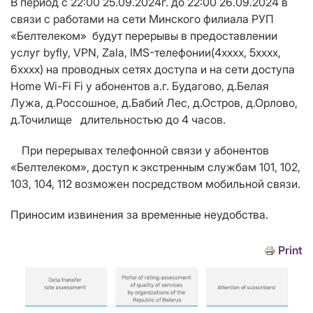
В период с 22:00 25.09.2024г. до 22:00 26.09.2024 в
связи с работами на сети Минского филиала РУП
«Белтелеком» будут
перерывы в предоставлении
услуг
byfly, VPN, Zala, IMS-телефонии
(4хххх, 5хххх,
6
xxxx
)
на проводных сетях доступа и на сети доступа
Home Wi-Fi
Fi у абонентов
а.г. Будагово, д.Белая
Лужа, д.Россошное, д.Бабий Лес, д.Остров, д.Орлово,
д.Точилище длительностью до 4 часов.
При перерывах телефонной связи у абонентов
«Белтелеком», доступ к экстренным службам 101, 102,
103, 104, 112 возможен посредством мобильной связи.
Приносим извинения за временные неудобства.
Print