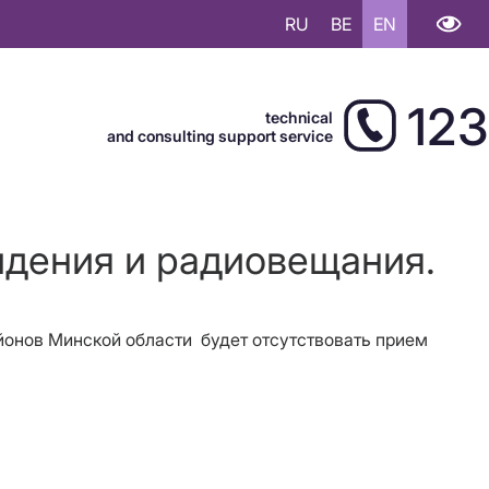
RU
BE
EN
123
technical
and consulting support service
идения и радиовещания.
айонов Минской области будет отсутствовать прием