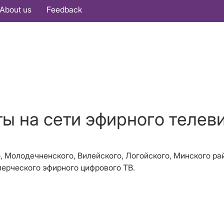
About us
Feedback
ты на сети эфирного телев
го, Молодечненского, Вилейского, Логойского, Минского р
ерческого эфирного цифрового ТВ.