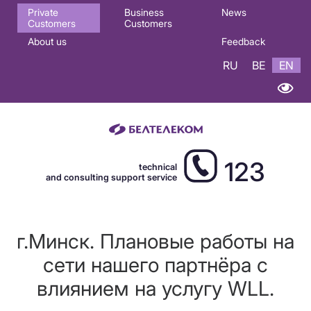
Основная
Private
Business
News
Customers
Customers
навигация
About us
Feedback
EN
RU
BE
EN
123
technical
and consulting support service
г.Минск. Плановые работы на
сети нашего партнёра с
влиянием на услугу WLL.