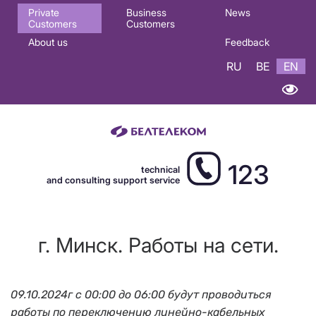
Основная
Private
Business
News
Customers
Customers
навигация
About us
Feedback
EN
RU
BE
EN
123
technical
and consulting support service
г. Минск. Работы на сети.
09.10.2024г с 00:00 до 06:00 будут проводиться
работы по переключению линейно-кабельных