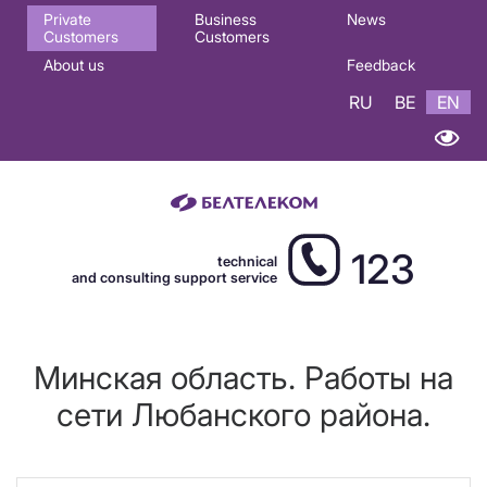
Основная
Private
Business
News
Customers
Customers
навигация
About us
Feedback
EN
RU
BE
EN
123
technical
and consulting support service
Минская область. Работы на
сети Любанского района.