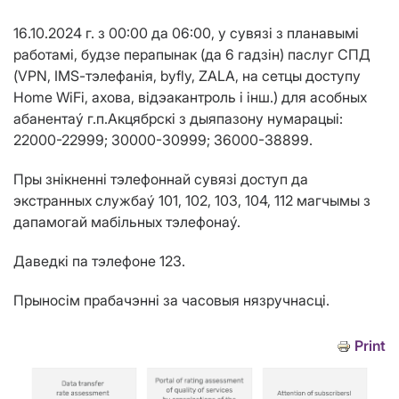
16.10.2024 г. з 00:00 да 06:00, у сувяз
i
з планавым
i
работам
i
, будзе перапынак (да 6 гадз
i
н) паслуг СПД
(
VPN
,
IMS
-тэлефан
i
я, byfly, ZALA, на сетцы доступу
Home W
i
F
i
, ахова, в
i
дэакантроль
i
i
нш.
) для
асобных
абанента
ý г.п.Акцябрск
i
з дыяпазону нумарацы
i
:
22000-22999; 30000-30999; 36000-38899.
Пры зн
i
кненн
i
тэлефоннай сувяз
i
доступ да
экстранных службаý
101, 102, 103, 104, 112
магчымы з
дапамогай маб
i
льных тэлефонаý.
Даведк
i
па тэлефоне 123.
Прыно
ci
м прабачэнн
i
за часовыя нязручнасц
i
.
Print