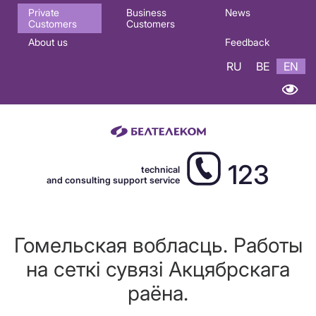
Основная
Private
Business
News
Customers
Customers
навигация
About us
Feedback
EN
RU
BE
EN
123
technical
and consulting support service
Гомельская вобласць. Работы
на сеткi сувязi Акцябрскага
раëна.