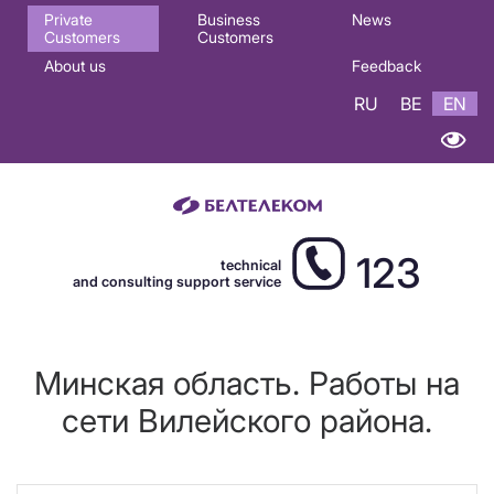
Основная
Private
Business
News
Customers
Customers
навигация
About us
Feedback
EN
RU
BE
EN
123
technical
and consulting support service
Минская область. Работы на
сети Вилейского района.