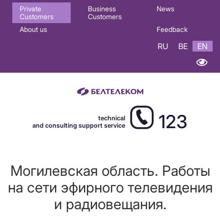
Основная
Private
Business
News
Customers
Customers
навигация
About us
Feedback
EN
RU
BE
EN
123
technical
and consulting support service
Могилевская область. Работы
на сети эфирного телевидения
и радиовещания.