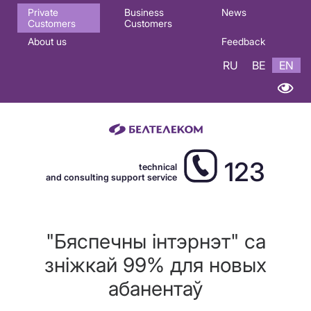
Основная
Private
Business
News
Customers
Customers
навигация
About us
Feedback
EN
RU
BE
EN
123
technical
and consulting support service
"Бяспечны інтэрнэт" са
зніжкай 99% для новых
абанентаў