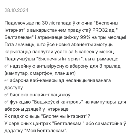
28.10.2024
Падключыце па 30 лістапада ўключна "Бяспечны
Інтэрнэт" з выкарыстаннем прадуктаў PRO32 ад "
Белтэлекам" і атрымаеце зніжку 99% на тры месяцы!
Гэта значыць, што ўсе новыя абаненты змогуць
карыстацца паслугай усяго за 5 капеек у месяц.
Падлучыўшы "Бяспечны Інтэрнэт", вы атрымаеце:
✅ надзейную антывірусную абарону для 3 прылад
(кампутар, смартфон, планшэт)
✅ абарона вэб-камеры ад несанкцыянаванага
доступу
✅ бяспека онлайн-плацяжоў
✅ функцыю "Бацькоўскі кантроль" на кампутары-для
абароны дзяцей у Інтэрнэце
Як падключыць "Бяспечны Інтэрнэт"?
У сэрвісных цэнтрах "Белтэлекам " або самастойна ў
дадатку "Мой Белтэлекам".