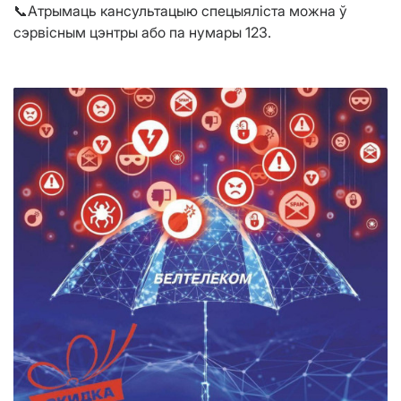
📞Атрымаць кансультацыю спецыяліста можна ў
сэрвісным цэнтры або па нумары 123.