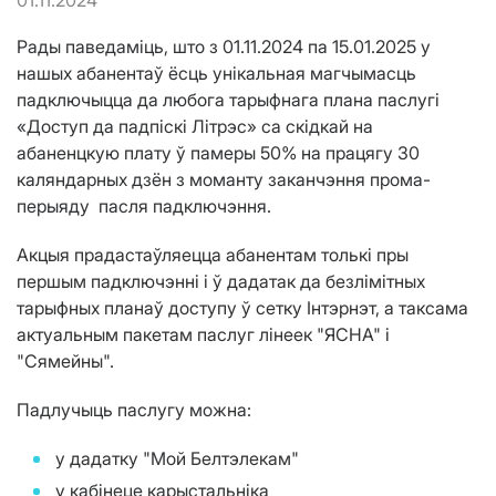
01.11.2024
Рады паведаміць, што з 01.11.2024 па 15.01.2025 у
нашых абанентаў ёсць унікальная магчымасць
падключыцца да любога тарыфнага плана паслугі
«Доступ да падпіскі Літрэс» са скідкай на
абаненцкую плату ў памеры 50% на працягу 30
каляндарных дзён з моманту заканчэння прома-
перыяду пасля падключэння.
Акцыя прадастаўляецца абанентам толькі пры
першым падключэнні і ў дадатак да безлімітных
тарыфных планаў доступу ў сетку Інтэрнэт, а таксама
актуальным пакетам паслуг лінеек "ЯСНА" і
"Сямейны".
Падлучыць паслугу можна:
у дадатку "Мой Белтэлекам"
у кабінеце карыстальніка