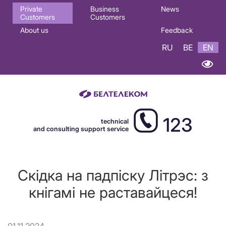
Основная
Private
Business
News
Customers
Customers
навигация
About us
Feedback
EN
RU
BE
EN
123
technical
and consulting support service
Скідка на падпіску Літрэс: з
кнігамі не раставайцеся!